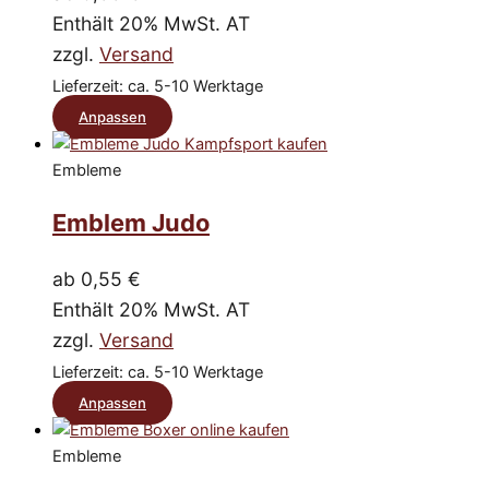
beschriftet,
Qualität
Enthält 20% MwSt. AT
sehr
Top
sorgfältig
zzgl.
Versand
Lieferzeit
verpackt
Top
Lieferzeit: ca. 5-10 Werktage
und
Abwicklung
werden
Dieses
per
Anpassen
innerhalb
Mail
Produkt
einer
perfekt
Woche
Embleme
weist
SEHR
geliefert.
SCHNELL
mehrere
Emblem Judo
RÜCKMEL
Varianten
UND
HILFE
auf.
ab
0,55
€
!
Die
Einfach
Enthält 20% MwSt. AT
einwandfrei
Optionen
zzgl.
Versand
!!!
können
Lieferzeit: ca. 5-10 Werktage
auf
Dieses
Anpassen
der
Produkt
Produktseite
Embleme
weist
gewählt