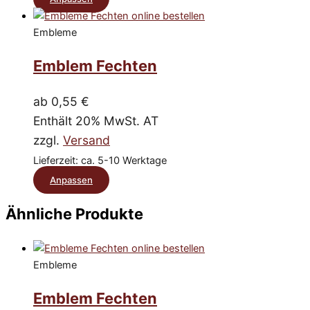
der
Produkt
Produktseite
Embleme
weist
gewählt
mehrere
Emblem Fechten
werden
Varianten
auf.
ab
0,55
€
Die
Enthält 20% MwSt. AT
Optionen
zzgl.
Versand
können
Lieferzeit: ca. 5-10 Werktage
auf
Dieses
Anpassen
der
Produkt
Produktseite
Ähnliche Produkte
weist
gewählt
mehrere
werden
Varianten
Embleme
auf.
Die
Emblem Fechten