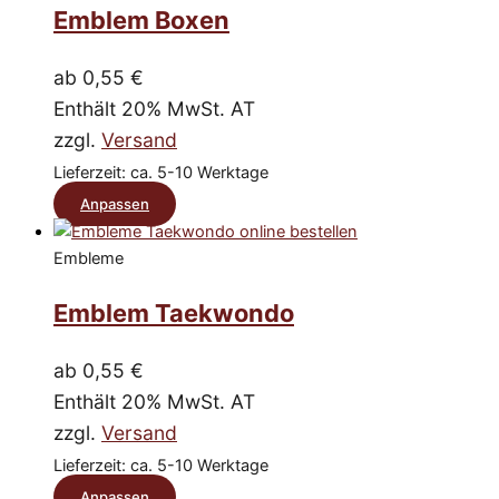
mehrere
Emblem Boxen
werden
Varianten
auf.
ab
0,55
€
Die
Enthält 20% MwSt. AT
Optionen
zzgl.
Versand
können
Lieferzeit: ca. 5-10 Werktage
auf
Dieses
Anpassen
der
Produkt
Produktseite
Embleme
weist
gewählt
mehrere
Emblem Taekwondo
werden
Varianten
auf.
ab
0,55
€
Die
Enthält 20% MwSt. AT
Optionen
zzgl.
Versand
können
Lieferzeit: ca. 5-10 Werktage
auf
Dieses
Anpassen