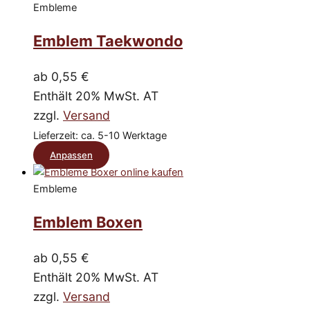
Produktseite
Embleme
weist
gewählt
mehrere
Emblem Taekwondo
werden
Varianten
auf.
ab
0,55
€
Die
Enthält 20% MwSt. AT
Optionen
zzgl.
Versand
können
Lieferzeit: ca. 5-10 Werktage
auf
Dieses
Anpassen
der
Produkt
Produktseite
Embleme
weist
gewählt
mehrere
Emblem Boxen
werden
Varianten
auf.
ab
0,55
€
Die
Enthält 20% MwSt. AT
Optionen
zzgl.
Versand
können