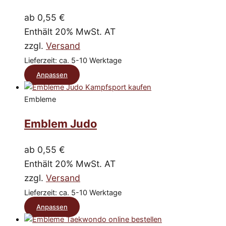
Optionen
können
ab
0,55
€
auf
Enthält 20% MwSt. AT
der
zzgl.
Versand
Produktseite
Lieferzeit: ca. 5-10 Werktage
gewählt
Dieses
Anpassen
werden
Produkt
Embleme
weist
mehrere
Emblem Judo
Varianten
auf.
ab
0,55
€
Die
Enthält 20% MwSt. AT
Optionen
zzgl.
Versand
können
Lieferzeit: ca. 5-10 Werktage
auf
Dieses
Anpassen
der
Produkt