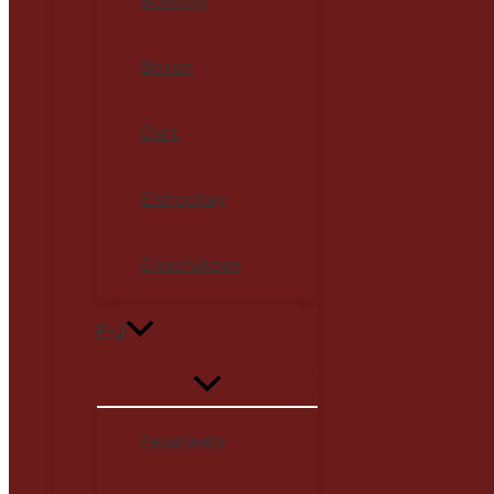
Boxen
Dart
Eishockey
Eisschützen
F–J
Feuerwehr