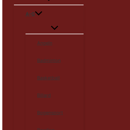
A–G
Angeln
Badminton
Basketball
Billard
Bogensport
Bowling