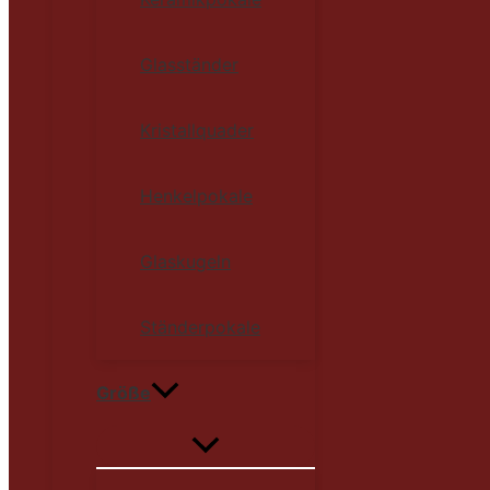
Glasständer
Kristallquader
Henkelpokale
Glaskugeln
Ständerpokale
Größe