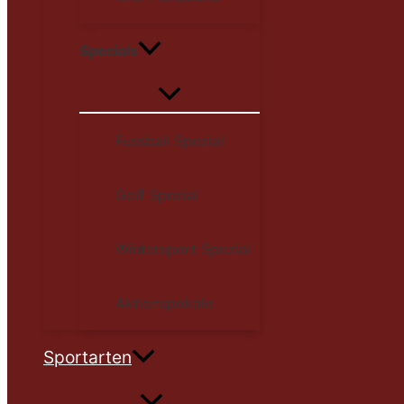
Specials
Fussball Spezial
Golf Spezial
Wintersport Spezial
Aktionspokale
Sportarten