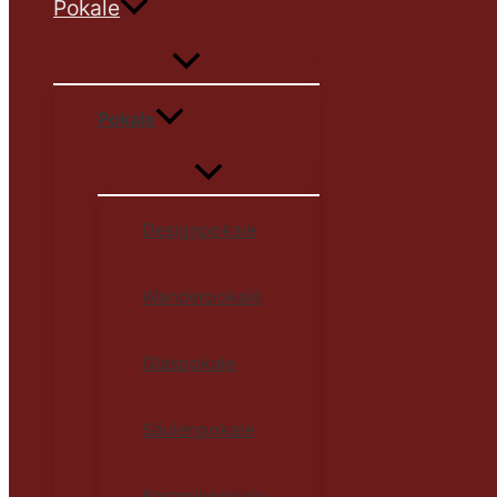
Pokale
Pokale
Designpokale
Wanderpokale
Glaspokale
Säulenpokale
Keramikpokale