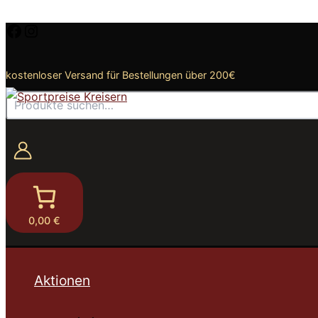
Zum
Facebook
Instagram
Inhalt
springen
kostenloser Versand für Bestellungen über 200€
Suchen
0,00 €
Aktionen