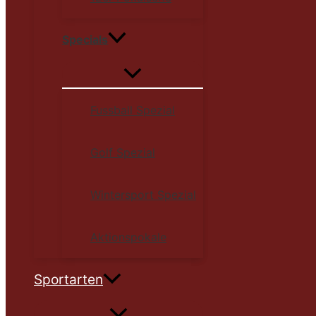
Specials
Fussball Spezial
Golf Spezial
Wintersport Spezial
Aktionspokale
Sportarten