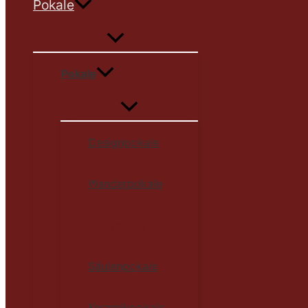
Pokale
Pokale
Designpokale
Wanderpokale
Glaspokale
Säulenpokale
Keramikpokale