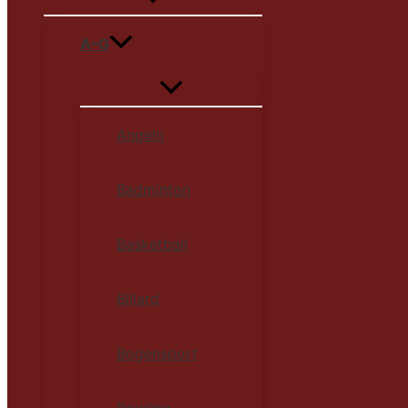
A–G
Angeln
Badminton
Basketball
Billard
Bogensport
Bowling