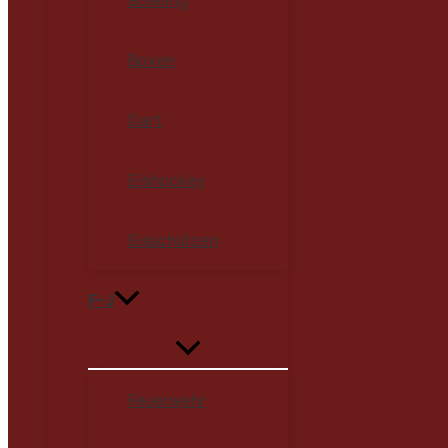
Boxen
Dart
Eishockey
Eisschützen
F–J
Feuerwehr