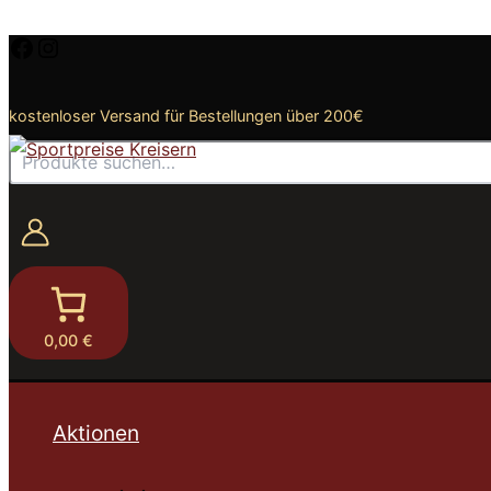
Zum
Facebook
Instagram
Inhalt
springen
kostenloser Versand für Bestellungen über 200€
Suchen
0,00 €
Aktionen