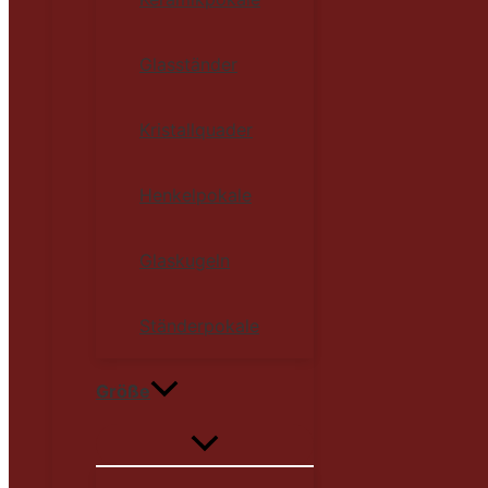
Glasständer
Kristallquader
Henkelpokale
Glaskugeln
Ständerpokale
Größe