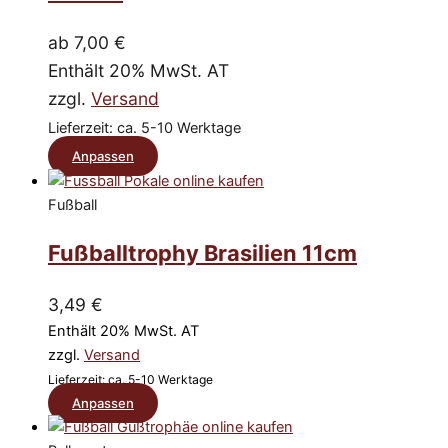
können
auf
ab
7,00
€
der
Enthält 20% MwSt. AT
Produktseite
zzgl.
Versand
gewählt
Lieferzeit: ca. 5-10 Werktage
werden
Dieses
Anpassen
Produkt
Fußball
weist
mehrere
Fußballtrophy Brasilien 11cm
Varianten
auf.
3,49
€
Die
Enthält 20% MwSt. AT
Optionen
zzgl.
Versand
können
Lieferzeit: ca. 5-10 Werktage
Dieses
auf
Anpassen
Produkt
der