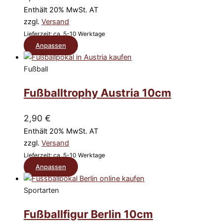
können
einwandfrei
Enthält 20% MwSt. AT
auf
!!!
zzgl.
Versand
der
Lieferzeit: ca. 5-10 Werktage
Produktseite
Dieses
Anpassen
gewählt
Produkt
werden
weist
Fußball
mehrere
Fußballtrophy Austria 10cm
Varianten
auf.
Die
2,90
€
Optionen
Enthält 20% MwSt. AT
können
zzgl.
Versand
auf
Lieferzeit: ca. 5-10 Werktage
der
Dieses
Anpassen
Produktseite
Produkt
gewählt
weist
Sportarten
werden
mehrere
Fußballfigur Berlin 10cm
Varianten