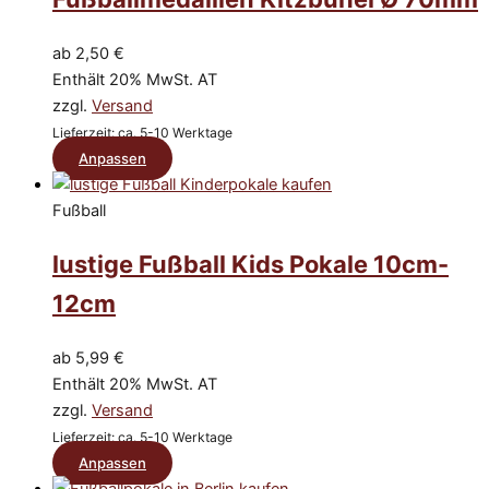
auf.
Die
ab
2,50
€
Optionen
Enthält 20% MwSt. AT
können
zzgl.
Versand
auf
Lieferzeit: ca. 5-10 Werktage
der
Dieses
Anpassen
Produktseite
Produkt
gewählt
weist
Fußball
werden
mehrere
lustige Fußball Kids Pokale 10cm-
Varianten
auf.
12cm
Die
Optionen
ab
5,99
€
können
Enthält 20% MwSt. AT
auf
zzgl.
Versand
der
Lieferzeit: ca. 5-10 Werktage
Produktseite
Dieses
Anpassen
gewählt
Produkt