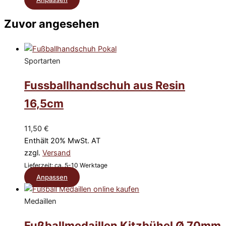
Produktseite
Produkt
gewählt
Zuvor angesehen
weist
werden
mehrere
Varianten
auf.
Sportarten
Die
Fussballhandschuh aus Resin
Optionen
können
16,5cm
auf
der
11,50
€
Produktseite
Enthält 20% MwSt. AT
gewählt
zzgl.
Versand
werden
Lieferzeit: ca. 5-10 Werktage
Dieses
Anpassen
Produkt
weist
Medaillen
mehrere
Fußballmedaillen Kitzbühel Ø 70mm
Varianten