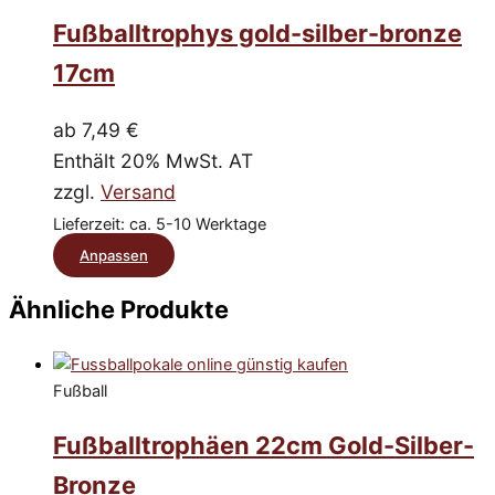
mehrere
Fußballtrophys gold-silber-bronze
Varianten
auf.
17cm
Die
Optionen
ab
7,49
€
können
Enthält 20% MwSt. AT
auf
zzgl.
Versand
der
Produktseite
Lieferzeit: ca. 5-10 Werktage
gewählt
Dieses
Anpassen
werden
Produkt
Ähnliche Produkte
weist
mehrere
Varianten
Fußball
auf.
Die
Fußballtrophäen 22cm Gold-Silber-
Optionen
Bronze