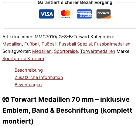
Garantiert sicherer Bezahlvorgang
Artikelnummer:
MMC7010/ G-S-B-Torwart
Kategorien:
Medaillen
,
Fußball
,
Fußball
,
Fussball Spezial
,
Fussballmedaillen
Schlagwörter:
Medaillen
,
Sportpreise
,
Torwartmedaillen
Marke:
Sportpreise Kreisern
Beschreibung
Zusätzliche Information
Bewertungen
🧤 Torwart Medaillen 70 mm – inklusive
Emblem, Band & Beschriftung (komplett
montiert)