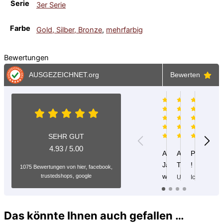
Serie
3er Serie
Farbe
Gold, Silber, Bronze
,
mehrfarbig
Bewertungen
AUSGEZEICHNET
.org
Bewerten
Laufclub
steiermarketin
Dan
Ardning
06.05.201
09.08.2
01
06.05.2019
SEHR GUT
4.93 / 5.00
Alle
Alles
PERFEKT
Sport
P
Jahre
TOP
!
Kreis
S
1075 Bewertungen von hier, facebook,
g
wieder
hat T
trustedshops, google
Unkompliziert,
Ich
A
prompt,
habe
schöne
Servi
P
Top.
jetzt
Pokale
Sehr
u
Gerne
zum
gute
Sie
Das könnte Ihnen auch gefallen …
T
wieder!
3x
Berat
sind
B