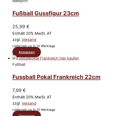
weist
Ballsport
Produktseite
mehrere
gewählt
Fußball Gussfigur 23cm
Varianten
werden
auf.
Die
25,99
€
Optionen
Enthält 20% MwSt. AT
können
zzgl.
Versand
auf
Lieferzeit: ca. 5-10 Werktage
der
Dieses
Anpassen
Produktseite
Produkt
gewählt
weist
Fußball
werden
mehrere
Fussball Pokal Frankreich 22cm
Varianten
auf.
Die
7,99
€
Optionen
Enthält 20% MwSt. AT
können
zzgl.
Versand
auf
Lieferzeit: ca. 5-10 Werktage
der
Dieses
Anpassen