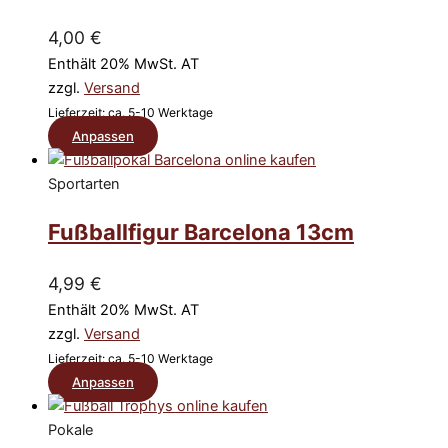
auf.
Die
4,00
€
Optionen
Enthält 20% MwSt. AT
können
zzgl.
Versand
auf
Lieferzeit: ca. 5-10 Werktage
der
Dieses
Anpassen
Produktseite
Produkt
gewählt
weist
Sportarten
werden
mehrere
Fußballfigur Barcelona 13cm
Varianten
auf.
Die
4,99
€
Optionen
Enthält 20% MwSt. AT
können
zzgl.
Versand
auf
Lieferzeit: ca. 5-10 Werktage
der
Dieses
Anpassen
Produktseite
Produkt
gewählt
weist
Pokale
werden