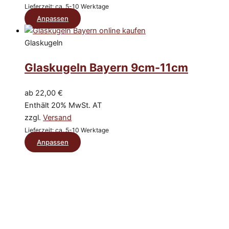
auf
Lieferzeit: ca. 5-10 Werktage
der
Dieses
Anpassen
Produktseite
Produkt
gewählt
weist
Glaskugeln
werden
mehrere
Glaskugeln Bayern 9cm-11cm
Varianten
auf.
Die
ab
22,00
€
Optionen
Enthält 20% MwSt. AT
können
zzgl.
Versand
auf
Lieferzeit: ca. 5-10 Werktage
der
Dieses
Anpassen
Produktseite
Produkt
gewählt
weist
werden
mehrere
Varianten
auf.
Die
Optionen