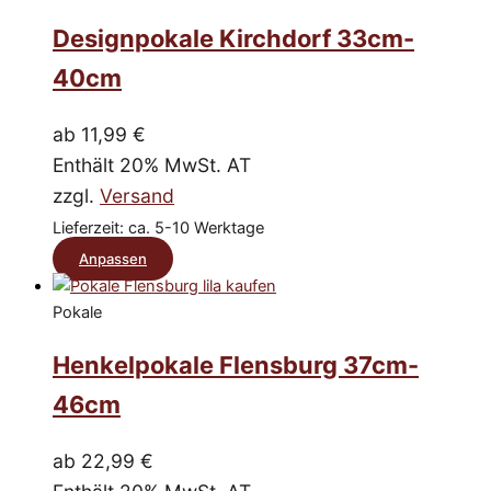
auf.
Die
Designpokale Kirchdorf 33cm-
Optionen
40cm
können
auf
ab
11,99
€
der
Enthält 20% MwSt. AT
Produktseite
zzgl.
Versand
gewählt
Lieferzeit: ca. 5-10 Werktage
werden
Dieses
Anpassen
Produkt
Pokale
weist
mehrere
Henkelpokale Flensburg 37cm-
Varianten
46cm
auf.
Die
ab
22,99
€
Optionen