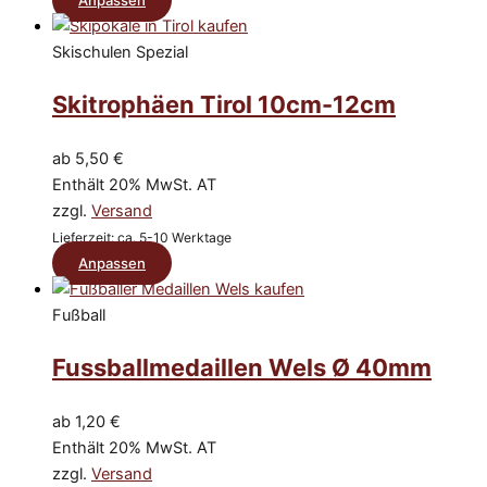
Produkt
weist
Skischulen Spezial
mehrere
Skitrophäen Tirol 10cm-12cm
Varianten
auf.
Die
ab
5,50
€
Optionen
Enthält 20% MwSt. AT
können
zzgl.
Versand
auf
Lieferzeit: ca. 5-10 Werktage
der
Dieses
Anpassen
Produktseite
Produkt
gewählt
weist
Fußball
werden
mehrere
Fussballmedaillen Wels Ø 40mm
Varianten
auf.
Die
ab
1,20
€
Optionen
Enthält 20% MwSt. AT
können
zzgl.
Versand