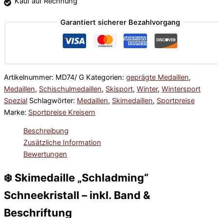
Kauf auf Rechnung
Garantiert sicherer Bezahlvorgang
Artikelnummer:
MD74/ G
Kategorien:
geprägte Medaillen
,
Medaillen
,
Schischulmedaillen
,
Skisport
,
Winter
,
Wintersport
Spezial
Schlagwörter:
Medaillen
,
Skimedaillen
,
Sportpreise
Marke:
Sportpreise Kreisern
Beschreibung
Zusätzliche Information
Bewertungen
❄️ Skimedaille „Schladming“
Schneekristall – inkl. Band &
Beschriftung