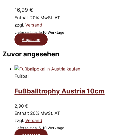
auf.
Die
16,99
€
Optionen
Enthält 20% MwSt. AT
können
zzgl.
Versand
auf
Lieferzeit: ca. 5-10 Werktage
der
Dieses
Anpassen
Produktseite
Produkt
gewählt
Zuvor angesehen
weist
werden
mehrere
Varianten
auf.
Fußball
Die
Fußballtrophy Austria 10cm
Optionen
können
auf
2,90
€
der
Enthält 20% MwSt. AT
Produktseite
zzgl.
Versand
gewählt
Lieferzeit: ca. 5-10 Werktage
werden
Dieses
Anpassen