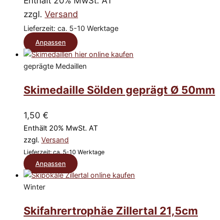
Enthält 20% MwSt. AT
können
zzgl.
Versand
auf
Lieferzeit: ca. 5-10 Werktage
der
Dieses
Anpassen
Produktseite
Produkt
gewählt
geprägte Medaillen
weist
werden
mehrere
Skimedaille Sölden geprägt Ø 50mm
Varianten
auf.
1,50
€
Die
Enthält 20% MwSt. AT
Optionen
zzgl.
Versand
können
Lieferzeit: ca. 5-10 Werktage
Dieses
auf
Anpassen
Produkt
der
weist
Winter
Produktseite
mehrere
gewählt
Skifahrertrophäe Zillertal 21,5cm
Varianten
werden