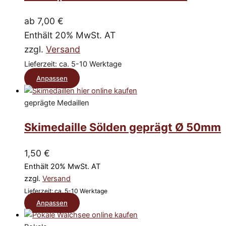
Varianten
!
Einfach
auf.
ab
7,00
€
einwandfrei
Die
!!!
Enthält 20% MwSt. AT
Optionen
zzgl.
Versand
können
Lieferzeit: ca. 5-10 Werktage
auf
Dieses
Anpassen
der
Produkt
Produktseite
geprägte Medaillen
weist
gewählt
mehrere
Skimedaille Sölden geprägt Ø 50mm
werden
Varianten
auf.
1,50
€
Die
Enthält 20% MwSt. AT
Optionen
zzgl.
Versand
können
Lieferzeit: ca. 5-10 Werktage
Dieses
auf
Anpassen
Produkt
der