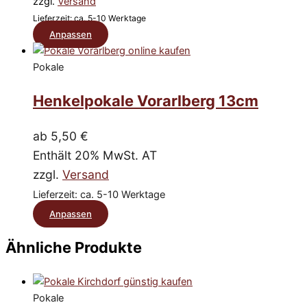
zzgl.
Versand
auf
Lieferzeit: ca. 5-10 Werktage
der
Dieses
Anpassen
Produktseite
Produkt
weist
Pokale
gewählt
mehrere
werden
Henkelpokale Vorarlberg 13cm
Varianten
auf.
Die
ab
5,50
€
Optionen
Enthält 20% MwSt. AT
können
zzgl.
Versand
auf
Lieferzeit: ca. 5-10 Werktage
der
Dieses
Anpassen
Produktseite
Produkt
gewählt
Ähnliche Produkte
werden
weist
mehrere
Varianten
Pokale