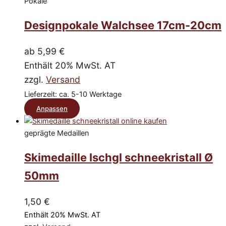
weist
Pokale
Produktseite
mehrere
gewählt
Designpokale Walchsee 17cm-20cm
Varianten
werden
auf.
Die
ab
5,99
€
Optionen
Enthält 20% MwSt. AT
können
zzgl.
Versand
auf
Lieferzeit: ca. 5-10 Werktage
der
Dieses
Anpassen
Produktseite
Produkt
gewählt
geprägte Medaillen
werden
weist
mehrere
Skimedaille Ischgl schneekristall Ø
Varianten
50mm
auf.
Die
1,50
€
Optionen
Enthält 20% MwSt. AT
können