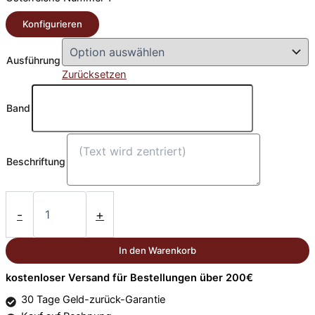
Konfigurieren
Ausführung
Zurücksetzen
Band
Beschriftung
Skimedaille
Schladming
-
+
schneekristall
Ø
In den Warenkorb
70mm
Menge
kostenloser Versand für Bestellungen über 200€
30 Tage Geld-zurück-Garantie