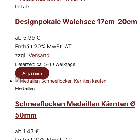
Pokale
werden
weist
mehrere
Designpokale Walchsee 17cm-20cm
Varianten
auf.
ab
5,99
€
Die
Enthält 20% MwSt. AT
Optionen
zzgl.
Versand
können
Lieferzeit: ca. 5-10 Werktage
auf
Dieses
Anpassen
der
Produkt
Produktseite
Medaillen
weist
gewählt
mehrere
Schneeflocken Medaillen Kärnten Ø
werden
Varianten
50mm
auf.
Die
ab
1,43
€
Optionen
Enthält 20% MwSt. AT