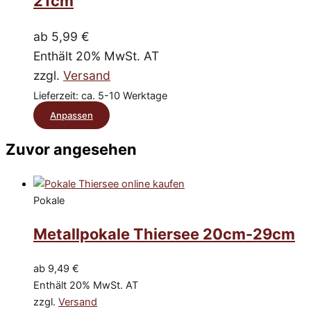
21cm
Die
Optionen
ab
5,99
€
können
Enthält 20% MwSt. AT
auf
zzgl.
Versand
der
Produktseite
Lieferzeit: ca. 5-10 Werktage
gewählt
Dieses
Anpassen
werden
Produkt
Zuvor angesehen
weist
mehrere
Varianten
Pokale
auf.
Die
Metallpokale Thiersee 20cm-29cm
Optionen
können
ab
9,49
€
Enthält 20% MwSt. AT
auf
zzgl.
Versand
der