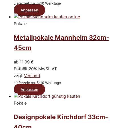
Lieferzeit: ca. 5-10 Werktage
Produktseite
Dieses
Anpassen
gewählt
Produkt
werden
weist
Pokale
mehrere
Metallpokale Mannheim 32cm-
Varianten
auf.
45cm
Die
Optionen
ab
11,99
€
können
Enthält 20% MwSt. AT
auf
zzgl.
Versand
der
Lieferzeit: ca. 5-10 Werktage
Produktseite
Dieses
Anpassen
gewählt
Produkt
werden
weist
Pokale
mehrere
Designpokale Kirchdorf 33cm-
Varianten
auf.
40cm