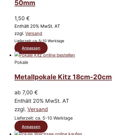
50mm
HILFE
auf.
!
Die
Einfach
1,50
€
einwandfrei
Optionen
!!!
Enthält 20% MwSt. AT
können
zzgl.
Versand
auf
Lieferzeit: ca. 5-10 Werktage
der
Dieses
Anpassen
Produktseite
Produkt
weist
Pokale
gewählt
mehrere
werden
Metallpokale Kitz 18cm-20cm
Varianten
auf.
Die
ab
7,00
€
Optionen
Enthält 20% MwSt. AT
können
zzgl.
Versand
auf
Lieferzeit: ca. 5-10 Werktage
der
Dieses
Anpassen
Produktseite
Produkt
gewählt