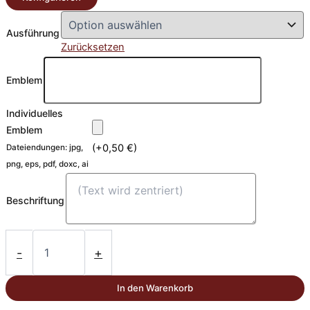
Ausführung
Zurücksetzen
Emblem
Individuelles
Emblem
(
+0,50
€
)
Dateiendungen: jpg,
png, eps, pdf, doxc, ai
Beschriftung
Metallpokale
Leogang
-
+
21cm-
30cm
In den Warenkorb
Menge