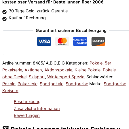
kostenloser Versand für Bestellungen über 200€
30 Tage Geld-zurück-Garantie
Kauf auf Rechnung
Garantiert sicherer Bezahlvorgang
Artikelnummer:
8485/ A,B,C,E,G
Kategorien:
Pokale
,
5er
Pokalserie
,
Aktionen
,
Aktionspokale
,
Kleine Pokale
,
Pokale
ohne Deckel
,
Skisport
,
Wintersport Spezial
Schlagwörter:
Pokale
,
Pokalserie
,
Sportpokale
,
Sportpreise
Marke:
Sportpreise
Kreisern
Beschreibung
Zusätzliche Information
Bewertungen