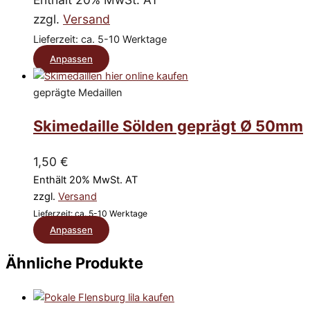
können
zzgl.
Versand
auf
Lieferzeit: ca. 5-10 Werktage
der
Dieses
Anpassen
Produktseite
Produkt
gewählt
geprägte Medaillen
weist
werden
mehrere
Skimedaille Sölden geprägt Ø 50mm
Varianten
auf.
1,50
€
Die
Enthält 20% MwSt. AT
Optionen
zzgl.
Versand
können
Lieferzeit: ca. 5-10 Werktage
Dieses
auf
Anpassen
Produkt
der
Ähnliche Produkte
weist
Produktseite
mehrere
gewählt
Varianten
werden