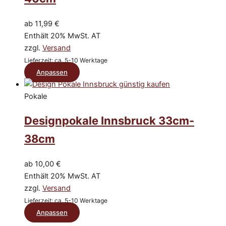
Die
Optionen
ab
11,99
€
können
Enthält 20% MwSt. AT
auf
zzgl.
Versand
der
Lieferzeit: ca. 5-10 Werktage
Produktseite
Dieses
Anpassen
gewählt
Produkt
werden
weist
Pokale
mehrere
Designpokale Innsbruck 33cm-
Varianten
auf.
38cm
Die
Optionen
ab
10,00
€
können
Enthält 20% MwSt. AT
auf
zzgl.
Versand
der
Lieferzeit: ca. 5-10 Werktage
Produktseite
Dieses
Anpassen
gewählt
Produkt