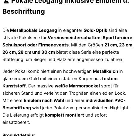
🏆 Pokale Leogang inklusive Emblem u.
Beschriftung
Die
Metallpokale Leogang
in eleganter
Gold-Optik
sind eine
stilvolle Pokalserie für
Vereinsmeisterschaften, Sportturniere,
Schulsport oder Firmenevents
. Mit den Größen
21 cm, 23 cm,
26 cm, 28 cm und 30 cm
bietet diese Serie eine perfekte
Staffelung, um Sieger und Platzierte angemessen zu ehren.
Jeder Pokal kombiniert einen hochwertigen
Metallkelch
in
glänzendem Gold mit einem stabilen Körper aus
festem
Kunststoff
. Der massive
weiße Marmorsockel
sorgt für
sicheren Stand und verleiht den Trophäen einen edlen Look.
Mit einem
Emblem nach Wahl
und einer
individuellen PVC-
Beschriftung
wird jeder Pokal zum personalisierten Highlight.
Die Lieferung erfolgt
komplett montiert
und sofort
einsatzbereit.
Produktdetails: