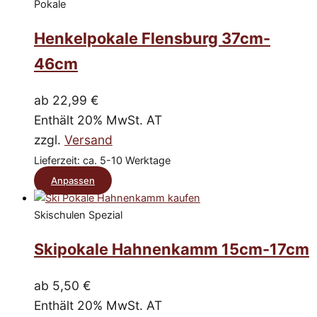
auf.
Pokale
Die
Henkelpokale Flensburg 37cm-
Optionen
können
46cm
auf
der
ab
22,99
€
Produktseite
Enthält 20% MwSt. AT
gewählt
werden
zzgl.
Versand
Lieferzeit: ca. 5-10 Werktage
Dieses
Anpassen
Produkt
Skischulen Spezial
weist
mehrere
Skipokale Hahnenkamm 15cm-17cm
Varianten
auf.
ab
5,50
€
Die
Enthält 20% MwSt. AT