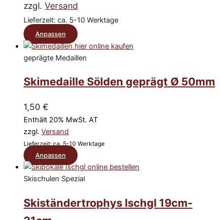
Optionen
zzgl.
Versand
können
Lieferzeit: ca. 5-10 Werktage
auf
Dieses
Anpassen
der
Produkt
Produktseite
geprägte Medaillen
weist
gewählt
mehrere
Skimedaille Sölden geprägt Ø 50mm
werden
Varianten
auf.
1,50
€
Die
Enthält 20% MwSt. AT
Optionen
zzgl.
Versand
können
Lieferzeit: ca. 5-10 Werktage
Dieses
auf
Anpassen
Produkt
der
weist
Skischulen Spezial
Produktseite
mehrere
gewählt
Skiständertrophys Ischgl 19cm-
Varianten
werden
auf.