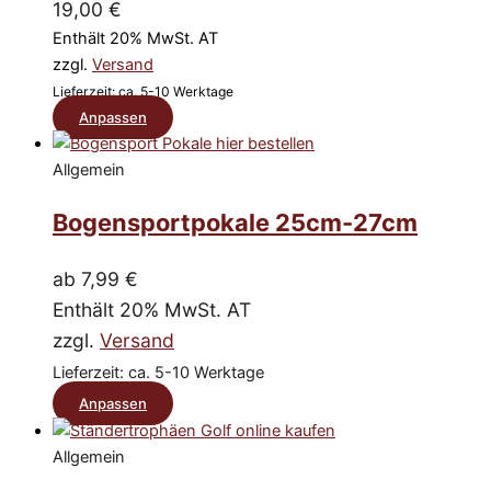
!
19,00
€
beschriftet,
Qualität
Enthält 20% MwSt. AT
sehr
Top
sorgfältig
zzgl.
Versand
Lieferzeit
verpackt
Top
Lieferzeit: ca. 5-10 Werktage
und
Abwicklung
Dieses
Anpassen
werden
per
Produkt
innerhalb
Mail
einer
weist
Allgemein
perfekt
Woche
SEHR
mehrere
geliefert.
SCHNELL
Bogensportpokale 25cm-27cm
Varianten
RÜCKMEL
auf.
UND
Die
ab
7,99
€
HILFE
!
Optionen
Enthält 20% MwSt. AT
Einfach
können
zzgl.
Versand
einwandfrei
auf
!!!
Lieferzeit: ca. 5-10 Werktage
der
Dieses
Anpassen
Produktseite
Produkt
gewählt
Allgemein
werden
weist