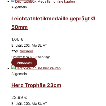
Produkt
der
weist
Allgemein
Produktseite
mehrere
gewählt
Leichtathletikmedaille geprägt Ø
Varianten
werden
auf.
50mm
Die
Optionen
1,66
€
können
Enthält 20% MwSt. AT
auf
zzgl.
Versand
der
Lieferzeit: ca. 5-10 Werktage
Produktseite
Dieses
Anpassen
gewählt
Produkt
werden
weist
Allgemein
mehrere
Herz Trophäe 23cm
Varianten
auf.
Die
23,99
€
Optionen
Enthält 20% MwSt. AT