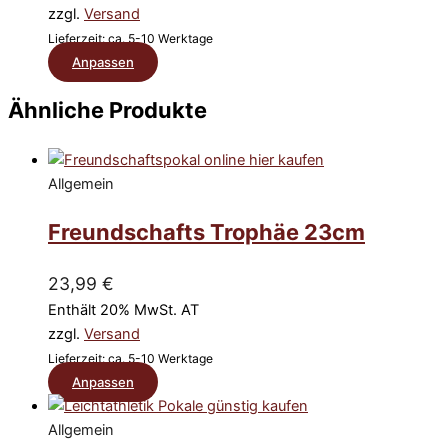
können
zzgl.
Versand
auf
Lieferzeit: ca. 5-10 Werktage
der
Dieses
Anpassen
Produktseite
Produkt
gewählt
Ähnliche Produkte
weist
werden
mehrere
Varianten
auf.
Allgemein
Die
Freundschafts Trophäe 23cm
Optionen
können
auf
23,99
€
der
Enthält 20% MwSt. AT
Produktseite
zzgl.
Versand
gewählt
Lieferzeit: ca. 5-10 Werktage
werden
Dieses
Anpassen
Produkt
weist
Allgemein