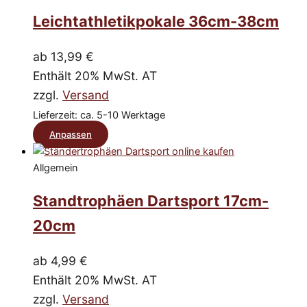
mehrere
Leichtathletikpokale 36cm-38cm
Varianten
auf.
Die
ab
13,99
€
Optionen
Enthält 20% MwSt. AT
können
zzgl.
Versand
auf
Lieferzeit: ca. 5-10 Werktage
der
Dieses
Anpassen
Produktseite
Produkt
gewählt
Allgemein
werden
weist
mehrere
Standtrophäen Dartsport 17cm-
Varianten
20cm
auf.
Die
ab
4,99
€
Optionen
Enthält 20% MwSt. AT
können
zzgl.
Versand
auf