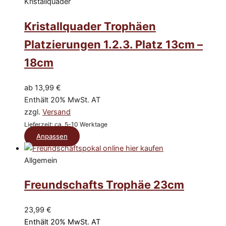
gewählt
weist
Kristallquader
werden
mehrere
Kristallquader Trophäen
Varianten
auf.
Platzierungen 1.2.3. Platz 13cm –
Die
18cm
Optionen
können
auf
ab
13,99
€
der
Enthält 20% MwSt. AT
Produktseite
zzgl.
Versand
gewählt
Lieferzeit: ca. 5-10 Werktage
werden
Dieses
Anpassen
Produkt
weist
Allgemein
mehrere
Freundschafts Trophäe 23cm
Varianten
auf.
Die
23,99
€
Optionen
Enthält 20% MwSt. AT