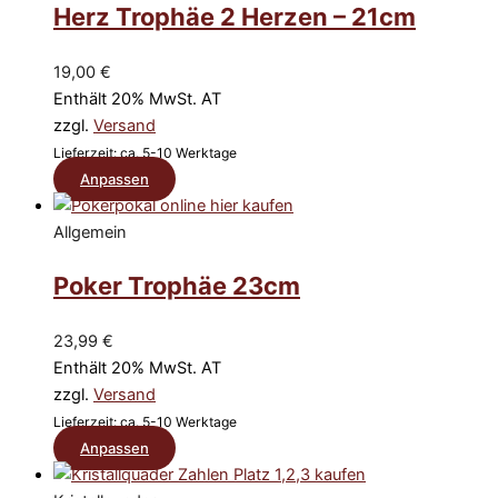
Herz Trophäe 2 Herzen – 21cm
Optionen
können
auf
19,00
€
der
Enthält 20% MwSt. AT
Produktseite
zzgl.
Versand
gewählt
Lieferzeit: ca. 5-10 Werktage
werden
Dieses
Anpassen
Produkt
weist
Allgemein
mehrere
Poker Trophäe 23cm
Varianten
auf.
Die
23,99
€
Optionen
Enthält 20% MwSt. AT
können
zzgl.
Versand
auf
Lieferzeit: ca. 5-10 Werktage
der
Dieses
Anpassen
Produktseite
Produkt