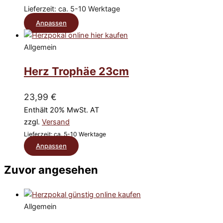
Lieferzeit: ca. 5-10 Werktage
der
Dieses
Anpassen
Produktseite
Produkt
gewählt
Allgemein
weist
werden
mehrere
Herz Trophäe 23cm
Varianten
auf.
23,99
€
Die
Enthält 20% MwSt. AT
Optionen
zzgl.
Versand
können
Lieferzeit: ca. 5-10 Werktage
Dieses
auf
Anpassen
Produkt
der
Zuvor angesehen
weist
Produktseite
mehrere
gewählt
Varianten
werden
auf.
Allgemein
Die