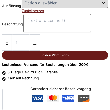
Ausführung
Zurücksetzen
Beschriftung
Lerneule
Trophäe
-
+
13,5cm
Menge
In den Warenkorb
kostenloser Versand für Bestellungen über 200€
30 Tage Geld-zurück-Garantie
Kauf auf Rechnung
Garantiert sicherer Bezahlvorgang