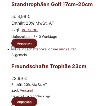
mehrere
Standtrophäen Golf 17cm-20cm
Varianten
auf.
ab
4,99
€
Die
Enthält 20% MwSt. AT
Optionen
zzgl.
Versand
können
Lieferzeit: ca. 5-10 Werktage
auf
Dieses
Anpassen
der
Produkt
Produktseite
Allgemein
weist
gewählt
mehrere
Freundschafts Trophäe 23cm
werden
Varianten
auf.
23,99
€
Die
Enthält 20% MwSt. AT
Optionen
zzgl.
Versand
können
Lieferzeit: ca. 5-10 Werktage
Dieses
auf
Anpassen