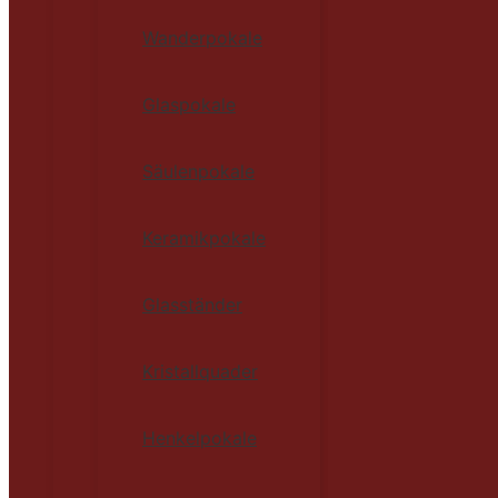
Wanderpokale
Glaspokale
Säulenpokale
Keramikpokale
Glasständer
Kristallquader
Henkelpokale