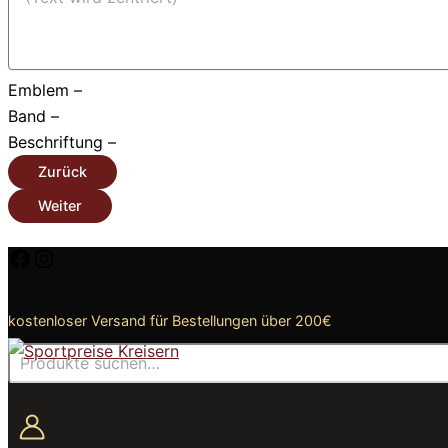
Emblem
–
Band
–
Beschriftung
–
Zurück
Weiter
Zum
Facebook
Instagram
Inhalt
springen
kostenloser Versand für Bestellungen über 200€
Suchen