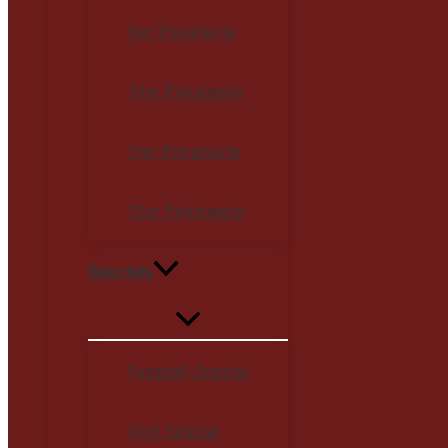
9er Pokalserie
10er Pokalserie
11er Pokalserie
12er Pokalserie
Specials
Fussball Spezial
Golf Spezial