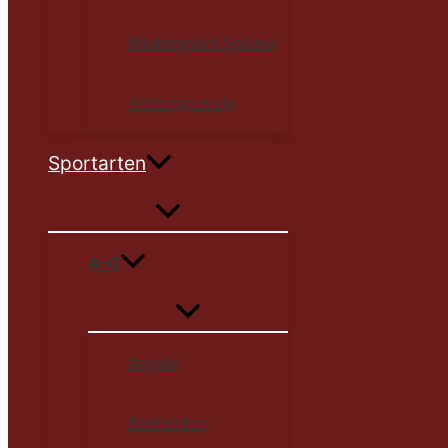
Wintersport Spezial
Aktionspokale
Sportarten
A–G
Angeln
Badminton