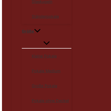
Glaskugeln
Ständerpokale
Größe
Kleine Pokale
Pokale Medium
Große Pokale
Pokale ohne Deckel