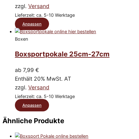
können
zzgl.
Versand
auf
Lieferzeit: ca. 5-10 Werktage
der
Dieses
Anpassen
Produktseite
Produkt
gewählt
Boxen
weist
werden
mehrere
Boxsportpokale 25cm-27cm
Varianten
auf.
ab
7,99
€
Die
Enthält 20% MwSt. AT
Optionen
zzgl.
Versand
können
Lieferzeit: ca. 5-10 Werktage
auf
Dieses
Anpassen
der
Produkt
Produktseite
Ähnliche Produkte
weist
gewählt
mehrere
werden