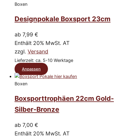
Produktseite
Boxen
weist
gewählt
mehrere
Designpokale Boxsport 23cm
werden
Varianten
auf.
ab
7,99
€
Die
Enthält 20% MwSt. AT
Optionen
zzgl.
Versand
können
Lieferzeit: ca. 5-10 Werktage
auf
Dieses
Anpassen
der
Produkt
Produktseite
Boxen
weist
gewählt
mehrere
Boxsporttrophäen 22cm Gold-
werden
Varianten
Silber-Bronze
auf.
Die
ab
7,00
€
Optionen
Enthält 20% MwSt. AT