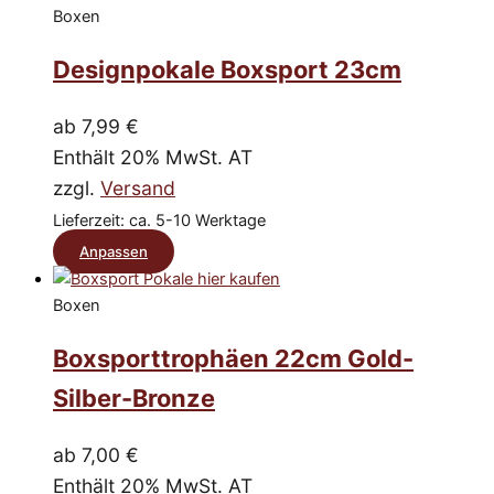
Varianten
Boxen
auf.
Die
Designpokale Boxsport 23cm
Optionen
können
ab
7,99
€
auf
Enthält 20% MwSt. AT
der
zzgl.
Versand
Produktseite
Lieferzeit: ca. 5-10 Werktage
gewählt
Dieses
Anpassen
werden
Produkt
Boxen
weist
mehrere
Boxsporttrophäen 22cm Gold-
Varianten
Silber-Bronze
auf.
Die
ab
7,00
€
Optionen
Enthält 20% MwSt. AT