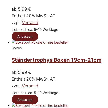
!
Einfach
auf.
ab
5,99
€
einwandfrei
Die
!!!
Enthält 20% MwSt. AT
Optionen
zzgl.
Versand
können
Lieferzeit: ca. 5-10 Werktage
auf
Dieses
Anpassen
der
Produkt
Produktseite
Boxen
weist
gewählt
mehrere
Ständertrophys Boxen 19cm-21cm
werden
Varianten
auf.
ab
5,99
€
Die
Enthält 20% MwSt. AT
Optionen
zzgl.
Versand
können
Lieferzeit: ca. 5-10 Werktage
auf
Dieses
Anpassen
der
Produkt