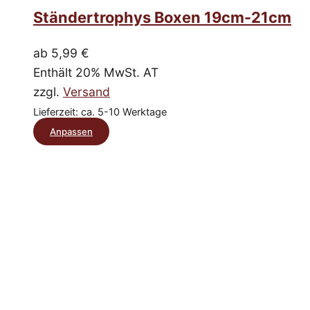
mehrere
Ständertrophys Boxen 19cm-21cm
Varianten
auf.
ab
5,99
€
Die
Enthält 20% MwSt. AT
Optionen
zzgl.
Versand
können
Lieferzeit: ca. 5-10 Werktage
auf
Dieses
Anpassen
der
Produkt
Produktseite
weist
gewählt
mehrere
werden
Varianten
auf.
Die
Optionen
können
auf