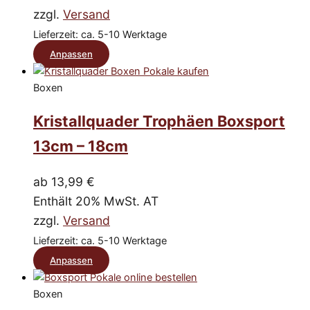
können
zzgl.
Versand
auf
Lieferzeit: ca. 5-10 Werktage
der
Dieses
Anpassen
Produktseite
Produkt
gewählt
Boxen
weist
werden
mehrere
Kristallquader Trophäen Boxsport
Varianten
13cm – 18cm
auf.
Die
ab
13,99
€
Optionen
Enthält 20% MwSt. AT
können
zzgl.
Versand
auf
Lieferzeit: ca. 5-10 Werktage
der
Dieses
Anpassen
Produktseite
Produkt
gewählt
Boxen
weist
werden