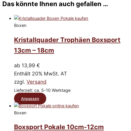
gute
Sie
Das könnte Ihnen auch gefallen …
T
wieder!
3x
Berat
sind
B
bestellt
und
zudem
und
Servic
preiswert,
jedesmal
-
wertig
Boxen
war
promp
und
das
Liefer
sauber
Preis
Kristallquader Trophäen Boxsport
verarbeitet,
Leistungsve
immer
PERFEKT
13cm – 18cm
richtig
!
beschriftet,
Qualität
sehr
ab
13,99
€
Top
sorgfältig
Lieferzeit
Enthält 20% MwSt. AT
verpackt
Top
und
zzgl.
Versand
Abwicklung
werden
per
Lieferzeit: ca. 5-10 Werktage
innerhalb
Mail
einer
Dieses
perfekt
Anpassen
Woche
SEHR
Produkt
geliefert.
SCHNELL
Boxen
weist
RÜCKMEL
UND
mehrere
Boxsport Pokale 10cm-12cm
HILFE
Varianten