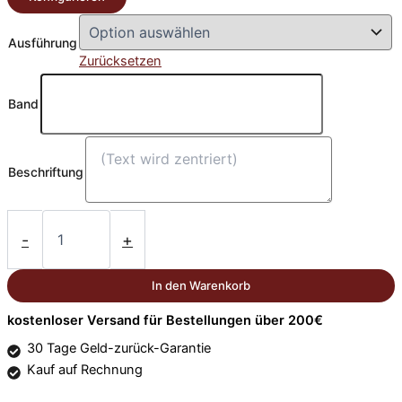
Ausführung
Zurücksetzen
Band
Beschriftung
Boxsportmedaille
geprägt
-
+
Ø
50mm
In den Warenkorb
Menge
kostenloser Versand für Bestellungen über 200€
30 Tage Geld-zurück-Garantie
Kauf auf Rechnung